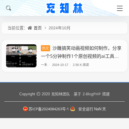
首页
当前位置：
2024年10月
沙雕搞笑动画视频如何制作，分享
热文
一个5分钟制作1个原创视频的ai工具
（附教程）
一禾
/
2024-10-17
/
2.56 K 阅读
充知林团队
Z-BlogPHP
Copyright
2020
. 基于
搭建
苏ICP备2024084263号-1
安全运行
NaN
天