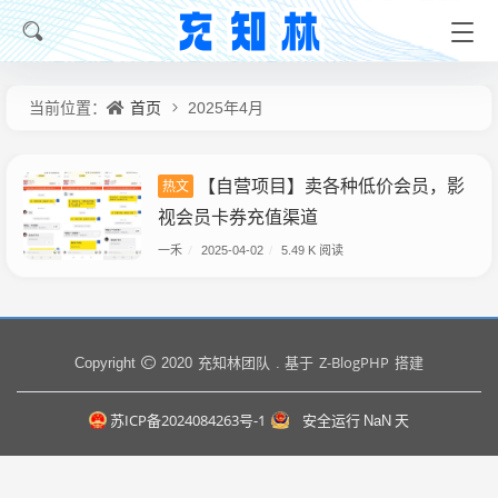
首页
当前位置：
2025年4月
【自营项目】卖各种低价会员，影
热文
视会员卡券充值渠道
一禾
/
2025-04-02
/
5.49 K 阅读
充知林团队
Z-BlogPHP
Copyright
2020
. 基于
搭建
苏ICP备2024084263号-1
安全运行
NaN
天