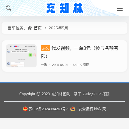
首页
当前位置：
2025年5月
代发视频，一单3元（参与名额有
热文
限）
一禾
/
2025-05-04
/
6.01 K 阅读
充知林团队
Z-BlogPHP
Copyright
2020
. 基于
搭建
苏ICP备2024084263号-1
安全运行
NaN
天